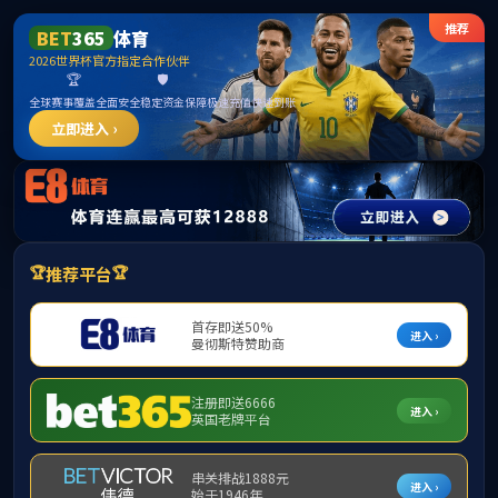
******
中国·必威(bw·西汉姆联)有限公司-Official
website
提示：访问地址无效，5762/http:找不到对应的栏目！
首页
关闭此页