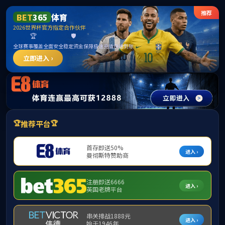
******
中国·必威(bw·西汉姆联)有限公司-Official
website
提示：访问地址无效，9620/http:找不到对应的栏目！
首页
关闭此页