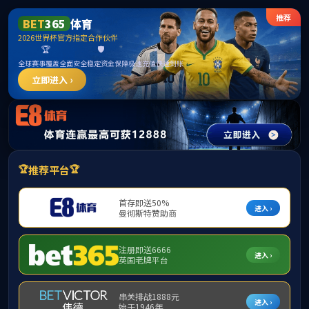
******
中国·必威(bw·西汉姆联)有限公司-Official
website
提示：访问地址无效，9686/http:找不到对应的栏目！
首页
关闭此页